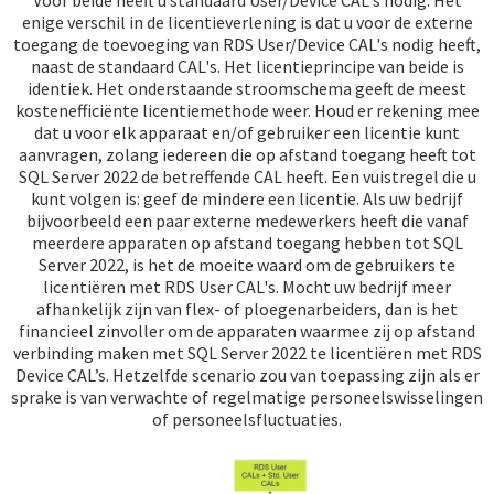
Voor beide heeft u standaard User/Device CAL's nodig. Het
enige verschil in de licentieverlening is dat u voor de externe
toegang de toevoeging van RDS User/Device CAL's nodig heeft,
naast de standaard CAL's. Het licentieprincipe van beide is
identiek. Het onderstaande stroomschema geeft de meest
kostenefficiënte licentiemethode weer. Houd er rekening mee
dat u voor elk apparaat en/of gebruiker een licentie kunt
aanvragen, zolang iedereen die op afstand toegang heeft tot
SQL Server 2022 de betreffende CAL heeft. Een vuistregel die u
kunt volgen is: geef de mindere een licentie. Als uw bedrijf
bijvoorbeeld een paar externe medewerkers heeft die vanaf
meerdere apparaten op afstand toegang hebben tot SQL
Server 2022, is het de moeite waard om de gebruikers te
licentiëren met RDS User CAL's. Mocht uw bedrijf meer
afhankelijk zijn van flex- of ploegenarbeiders, dan is het
financieel zinvoller om de apparaten waarmee zij op afstand
verbinding maken met SQL Server 2022 te licentiëren met RDS
Device CAL’s. Hetzelfde scenario zou van toepassing zijn als er
sprake is van verwachte of regelmatige personeelswisselingen
of personeelsfluctuaties.