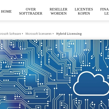
OVER
RESELLER
LICENTIES
FINA
HOME
SOFTTRADER
WORDEN
KOPEN
LE
crosoft Software
Microsoft licenseren
Hybrid Licensing