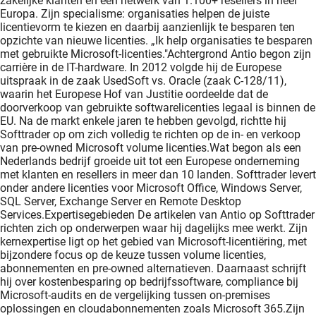
zakelijke klanten en een netwerk van 1.100+ resellers in heel
Europa. Zijn specialisme: organisaties helpen de juiste
licentievorm te kiezen en daarbij aanzienlijk te besparen ten
opzichte van nieuwe licenties. „Ik help organisaties te besparen
met gebruikte Microsoft-licenties."Achtergrond Antio begon zijn
carrière in de IT-hardware. In 2012 volgde hij de Europese
uitspraak in de zaak UsedSoft vs. Oracle (zaak C-128/11),
waarin het Europese Hof van Justitie oordeelde dat de
doorverkoop van gebruikte softwarelicenties legaal is binnen de
EU. Na de markt enkele jaren te hebben gevolgd, richtte hij
Softtrader op om zich volledig te richten op de in- en verkoop
van pre-owned Microsoft volume licenties.Wat begon als een
Nederlands bedrijf groeide uit tot een Europese onderneming
met klanten en resellers in meer dan 10 landen. Softtrader levert
onder andere licenties voor Microsoft Office, Windows Server,
SQL Server, Exchange Server en Remote Desktop
Services.Expertisegebieden De artikelen van Antio op Softtrader
richten zich op onderwerpen waar hij dagelijks mee werkt. Zijn
kernexpertise ligt op het gebied van Microsoft-licentiëring, met
bijzondere focus op de keuze tussen volume licenties,
abonnementen en pre-owned alternatieven. Daarnaast schrijft
hij over kostenbesparing op bedrijfssoftware, compliance bij
Microsoft-audits en de vergelijking tussen on-premises
oplossingen en cloudabonnementen zoals Microsoft 365.Zijn