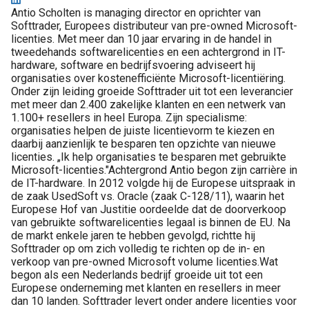
Antio Scholten is managing director en oprichter van
Softtrader, Europees distributeur van pre-owned Microsoft-
licenties. Met meer dan 10 jaar ervaring in de handel in
tweedehands softwarelicenties en een achtergrond in IT-
hardware, software en bedrijfsvoering adviseert hij
organisaties over kostenefficiënte Microsoft-licentiëring.
Onder zijn leiding groeide Softtrader uit tot een leverancier
met meer dan 2.400 zakelijke klanten en een netwerk van
1.100+ resellers in heel Europa. Zijn specialisme:
organisaties helpen de juiste licentievorm te kiezen en
daarbij aanzienlijk te besparen ten opzichte van nieuwe
licenties. „Ik help organisaties te besparen met gebruikte
Microsoft-licenties."Achtergrond Antio begon zijn carrière in
de IT-hardware. In 2012 volgde hij de Europese uitspraak in
de zaak UsedSoft vs. Oracle (zaak C-128/11), waarin het
Europese Hof van Justitie oordeelde dat de doorverkoop
van gebruikte softwarelicenties legaal is binnen de EU. Na
de markt enkele jaren te hebben gevolgd, richtte hij
Softtrader op om zich volledig te richten op de in- en
verkoop van pre-owned Microsoft volume licenties.Wat
begon als een Nederlands bedrijf groeide uit tot een
Europese onderneming met klanten en resellers in meer
dan 10 landen. Softtrader levert onder andere licenties voor