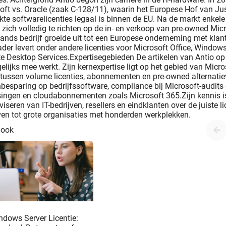
ft vs. Oracle (zaak C-128/11), waarin het Europese Hof van Jus
kte softwarelicenties legaal is binnen de EU. Na de markt enkele 
zich volledig te richten op de in- en verkoop van pre-owned Mic
ands bedrijf groeide uit tot een Europese onderneming met klant
ader levert onder andere licenties voor Microsoft Office, Window
 Desktop Services.Expertisegebieden De artikelen van Antio op
gelijks mee werkt. Zijn kernexpertise ligt op het gebied van Micro
tussen volume licenties, abonnementen en pre-owned alternatieve
besparing op bedrijfssoftware, compliance bij Microsoft-audits 
ingen en cloudabonnementen zoals Microsoft 365.Zijn kennis is
viseren van IT-bedrijven, resellers en eindklanten over de juiste 
ven tot grote organisaties met honderden werkplekken.
 ook
ndows Server Licentie: