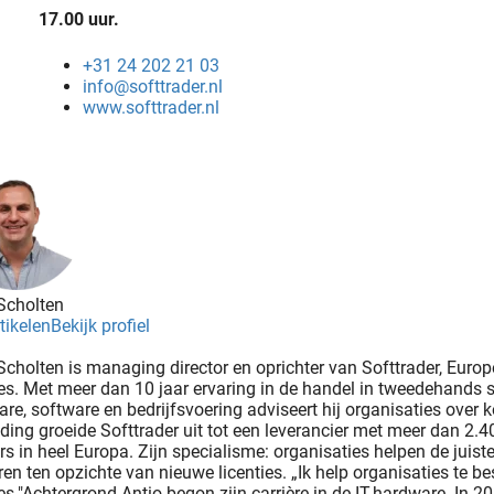
17.00 uur.
+31 24 202 21 03
info@softtrader.nl
www.softtrader.nl
Scholten
tikelen
Bekijk profiel
Scholten is managing director en oprichter van Softtrader, Euro
ies. Met meer dan 10 jaar ervaring in de handel in tweedehands s
re, software en bedrijfsvoering adviseert hij organisaties over k
eiding groeide Softtrader uit tot een leverancier met meer dan 2.
ers in heel Europa. Zijn specialisme: organisaties helpen de juiste
en ten opzichte van nieuwe licenties. „Ik help organisaties te b
ies."Achtergrond Antio begon zijn carrière in de IT-hardware. In 