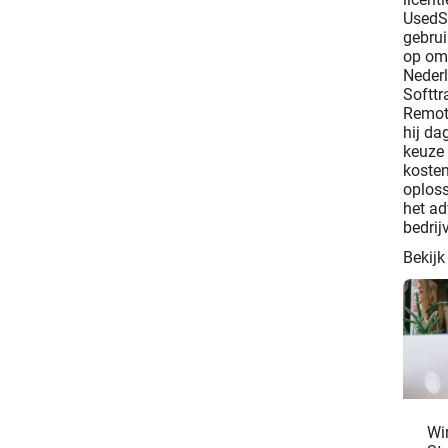
UsedSo
gebrui
op om 
Nederl
Softtr
Remote
hij da
keuze 
kosten
oploss
het ad
bedrij
Bekijk
Wi