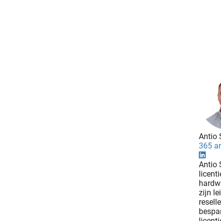
Antio 
365 ar
Antio 
licent
hardwa
zijn l
resell
bespar
licent