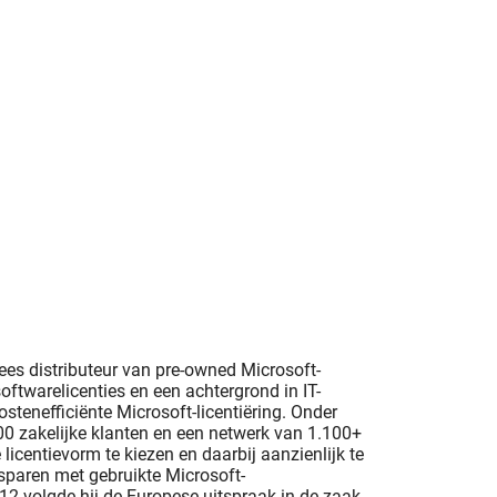
pees distributeur van pre-owned Microsoft-
oftwarelicenties en een achtergrond in IT-
ostenefficiënte Microsoft-licentiëring. Onder
400 zakelijke klanten en een netwerk van 1.100+
 licentievorm te kiezen en daarbij aanzienlijk te
esparen met gebruikte Microsoft-
2012 volgde hij de Europese uitspraak in de zaak