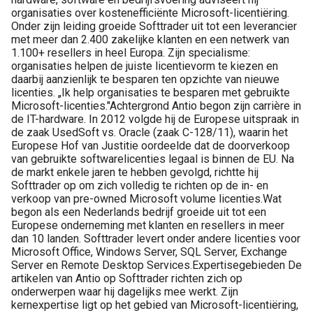
organisaties over kostenefficiënte Microsoft-licentiëring.
Onder zijn leiding groeide Softtrader uit tot een leverancier
met meer dan 2.400 zakelijke klanten en een netwerk van
1.100+ resellers in heel Europa. Zijn specialisme:
organisaties helpen de juiste licentievorm te kiezen en
daarbij aanzienlijk te besparen ten opzichte van nieuwe
licenties. „Ik help organisaties te besparen met gebruikte
Microsoft-licenties."Achtergrond Antio begon zijn carrière in
de IT-hardware. In 2012 volgde hij de Europese uitspraak in
de zaak UsedSoft vs. Oracle (zaak C-128/11), waarin het
Europese Hof van Justitie oordeelde dat de doorverkoop
van gebruikte softwarelicenties legaal is binnen de EU. Na
de markt enkele jaren te hebben gevolgd, richtte hij
Softtrader op om zich volledig te richten op de in- en
verkoop van pre-owned Microsoft volume licenties.Wat
begon als een Nederlands bedrijf groeide uit tot een
Europese onderneming met klanten en resellers in meer
dan 10 landen. Softtrader levert onder andere licenties voor
Microsoft Office, Windows Server, SQL Server, Exchange
Server en Remote Desktop Services.Expertisegebieden De
artikelen van Antio op Softtrader richten zich op
onderwerpen waar hij dagelijks mee werkt. Zijn
kernexpertise ligt op het gebied van Microsoft-licentiëring,